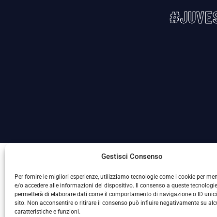
#JUVES
La Società ha nominato il Responsabile della Protezione
Gestisci Consenso
Per fornire le migliori esperienze, utilizziamo tecnologie come i cookie per m
e/o accedere alle informazioni del dispositivo. Il consenso a queste tecnologie
permetterà di elaborare dati come il comportamento di navigazione o ID unic
sito. Non acconsentire o ritirare il consenso può influire negativamente su al
caratteristiche e funzioni.