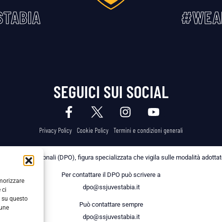
TABIA
#WEA
SEGUICI SUI SOCIAL
Privacy Policy
Cookie Policy
Termini e condizioni generali
 dei Dati Personali (DPO), figura specializzata che vigila sulle modalità adottate 
Per contattare il DPO può scrivere a
emorizzare
dpo@ssjuvestabia.it
 ci
i su questo
Può contattare sempre
cune
dpo@ssjuvestabia.it