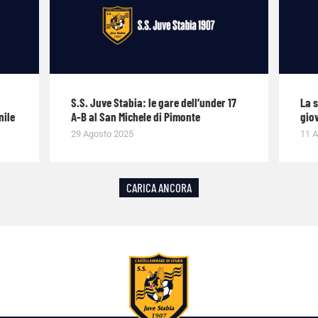
S.S. Juve Stabia: le gare dell’under 17
La 
nile
A-B al San Michele di Pimonte
giov
29 Agosto 2025
11 A
CARICA ANCORA