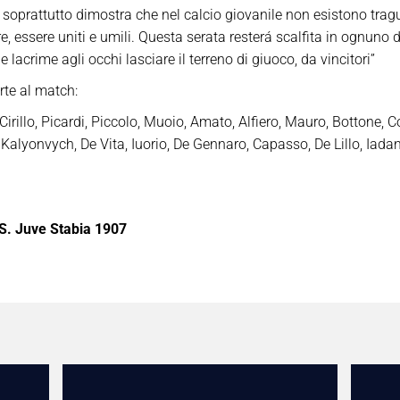
 E soprattutto dimostra che nel calcio giovanile non esistono tra
, essere uniti e umili. Questa serata resterá scalfita in ognuno dei
e lacrime agli occhi lasciare il terreno di giuoco, da vincitori”
rte al match:
irillo, Picardi, Piccolo, Muoio, Amato, Alfiero, Mauro, Bottone, C
 Kalyonvych, De Vita, Iuorio, De Gennaro, Capasso, De Lillo, Iada
S. Juve Stabia 1907