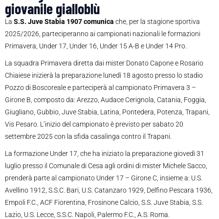
giovanile gialloblù
La
S.S. Juve Stabia 1907 comunica
che, per la stagione sportiva
2025/2026, parteciperanno ai campionati nazionali le formazioni
Primavera, Under 17, Under 16, Under 15 A-B e Under 14 Pro.
La squadra Primavera diretta dai mister Donato Capone e Rosario
Chiaiese inizierà la preparazione lunedì 18 agosto presso lo stadio
Pozzo di Boscoreale e parteciperà al campionato Primavera 3 –
Girone B, composto da: Arezzo, Audace Cerignola, Catania, Foggia,
Giugliano, Gubbio, Juve Stabia, Latina, Pontedera, Potenza, Trapani,
Vis Pesaro. L’inizio del campionato è previsto per sabato 20
settembre 2025 con la sfida casalinga contro il Trapani.
La formazione Under 17, che ha iniziato la preparazione giovedì 31
luglio presso il Comunale di Cesa agli ordini di mister Michele Sacco,
prenderà parte al campionato Under 17 – Girone C, insieme a: U.S.
Avellino 1912, S.S.C. Bari, U.S. Catanzaro 1929, Delfino Pescara 1936,
Empoli F.C., ACF Fiorentina, Frosinone Calcio, S.S. Juve Stabia, S.S.
Lazio, U.S. Lecce, S.S.C. Napoli, Palermo F.C., A.S. Roma.