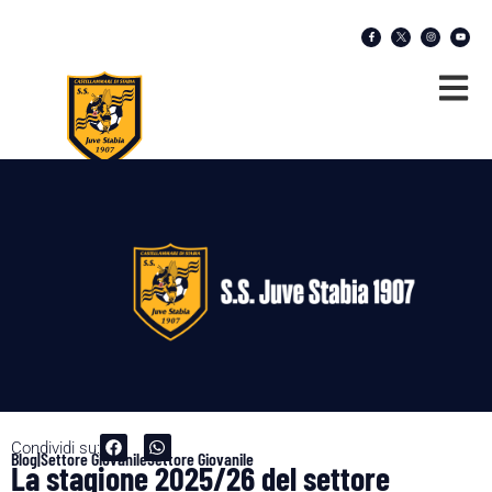
Condividi su:
Blog|Settore Giovanile
Settore Giovanile
La stagione 2025/26 del settore