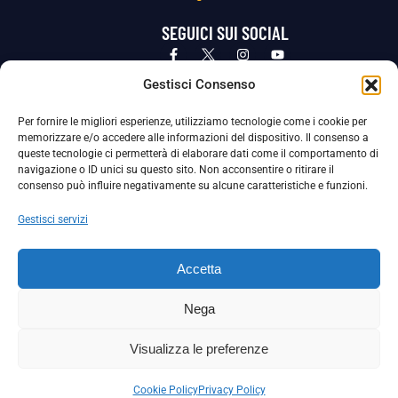
SEGUICI SUI SOCIAL
Privacy Policy
Cookie Policy
Termini e condizioni generali
Gestisci Consenso
Per fornire le migliori esperienze, utilizziamo tecnologie come i cookie per
La Società ha nominato il Responsabile della Protezione dei Dati Personali (DPO), figura specializzata che vigila sulle modalità
memorizzare e/o accedere alle informazioni del dispositivo. Il consenso a
adottate dalla nostra Società per tutelare i Suoi dati personali.
queste tecnologie ci permetterà di elaborare dati come il comportamento di
navigazione o ID unici su questo sito. Non acconsentire o ritirare il
Per contattare il DPO può scrivere a
consenso può influire negativamente su alcune caratteristiche e funzioni.
dpo@ssjuvestabia.it
Gestisci servizi
Può contattare sempre
dpo@ssjuvestabia.it
Accetta
anche per quanto riguarda la normativa vigente in materia di Whistleblowing.
Nega
La Società ha inoltre adottato un proprio Codice Etico, consultabile al seguente link:
Visualizza le preferenze
Scarica il Codice Etico
Cookie Policy
Privacy Policy
Copyright © 2024 – S.S. JUVE STABIA 1907 | P.IVA: 04246411211 | Tutti i diritti sono riservati | Made with
by
Rossi Web Media