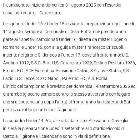
Il campionato inizierà domenica 31 agosto 2025 con l’esordio
casalingo contro il Catanzaro.
Le squadre Under 16 e Under 15 iniziano la preparazione oggi, lunedì
11 agosto, sempre al Comunale di Cesa. Entrambe prenderanno
parte ai rispettivi campionati Under 16, diretta da mister Eugenio
Romano, e Under 15, con alla guida mister Francesco Criscuoli,
inserite nel girone C identico all’under 17, dove affronteranno: U.S.
Avellino 1912, S.S.C. Bari, U.S. Catanzaro 1929, Delfino Pescara 1936,
Empoli F.C., ACF Fiorentina, Frosinone Calcio, S.S. Juve Stabia, S.S.
Lazio, U.S. Lecce, S.S.C. Napoli, Palermo F.C., A.S. Roma.
L’inizio dei campionati è previsto per domenica 14 settembre 2025 ed
entrambe (giocano sempre contro lo stesso avversario con le gare
che si disputano una dopo l’altra) affronteranno la trasferta di Bari
per iniziare il loro cammino stagionale.
La squadra Under 14 Pro, allenata da mister Alessandro Gaveglia
inizierà la preparazione lunedì 1 settembre allo stadio Piccolo di
Cercola, il girone e il calendario sono in via di definizione.