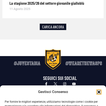
La stagione 2025/26 del settore giovanile gialloblù
11 Agosto 2025
CARICA ANCORA
#JUVESTABIA
#WEARETHEWASPS
SEGUICI SUI SOCIAL
Privacy Policy
Cookie Policy
Termini e condizioni generali
Gestisci Consenso
Per fornire le migliori esperienze, utilizziamo tecnologie come i cookie per
La Società ha nominato il Responsabile della Protezione dei Dati Personali (DPO), figura specializzata che vigila sulle modalità