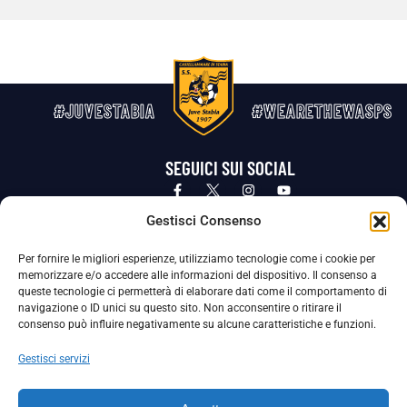
#JUVESTABIA
#WEARETHEWASPS
SEGUICI SUI SOCIAL
Privacy Policy
Cookie Policy
Termini e condizioni generali
Gestisci Consenso
Per fornire le migliori esperienze, utilizziamo tecnologie come i cookie per
La Società ha nominato il Responsabile della Protezione dei Dati Personali (DPO), figura specializzata che vigila sulle modalità
memorizzare e/o accedere alle informazioni del dispositivo. Il consenso a
adottate dalla nostra Società per tutelare i Suoi dati personali.
queste tecnologie ci permetterà di elaborare dati come il comportamento di
navigazione o ID unici su questo sito. Non acconsentire o ritirare il
Per contattare il DPO può scrivere a
consenso può influire negativamente su alcune caratteristiche e funzioni.
dpo@ssjuvestabia.it
Gestisci servizi
Può contattare sempre
dpo@ssjuvestabia.it