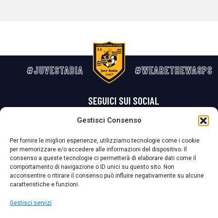
#JUVESTABIA
#WEARETHEWASPS
SEGUICI SUI SOCIAL
Gestisci Consenso
Privacy Policy
Cookie Policy
Termini e condizioni generali
Per fornire le migliori esperienze, utilizziamo tecnologie come i cookie
per memorizzare e/o accedere alle informazioni del dispositivo. Il
La Società ha nominato il Responsabile della Protezione dei Dati Personali (DPO), figura specializzata che vigila sulle modalità adottate dalla
consenso a queste tecnologie ci permetterà di elaborare dati come il
nostra Società per tutelare i Suoi dati personali.
comportamento di navigazione o ID unici su questo sito. Non
acconsentire o ritirare il consenso può influire negativamente su alcune
Per contattare il DPO può scrivere a
caratteristiche e funzioni.
dpo@ssjuvestabia.it
Gestisci servizi
Può contattare sempre