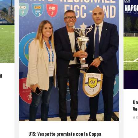
il
Un
Ve
6 
U15: Vespette premiate con la Coppa