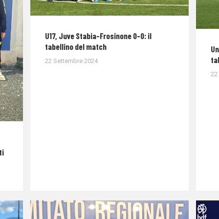
U17, Juve Stabia-Frosinone 0-0: il
tabellino del match
Un
ta
22 Settembre 2024
22
ti