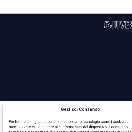
#JUVE
La Società ha nominato il Responsabile della Protezione 
Gestisci Consenso
Per fornire le migliori esperienze, utilizziamo tecnologie come i cookie per
memorizzare e/o accedere alle informazioni del dispositivo. Il consenso a