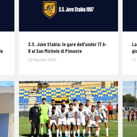
S.S. Juve Stabia: le gare dell’under 17 A-
La
le
B al San Michele di Pimonte
gi
29 Agosto 2025
11