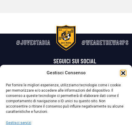
#JUVESTABIA
#WEARETHEWASPS
SEGUICI SUI SOCIAL
Gestisci Consenso
Privacy Policy
Cookie Policy
Termini e condizioni generali
Per fornire le migliori esperienze, utilizziamo tecnologie come i cookie
per memorizzare e/o accedere alle informazioni del dispositivo. Il
La Società ha nominato il Responsabile della Protezione dei Dati Personali (DPO), figura specializzata che vigila sulle modalità adottate dalla
consenso a queste tecnologie ci permetterà di elaborare dati come il
nostra Società per tutelare i Suoi dati personali.
comportamento di navigazione o ID unici su questo sito. Non
acconsentire o ritirare il consenso può influire negativamente su alcune
Per contattare il DPO può scrivere a
caratteristiche e funzioni.
dpo@ssjuvestabia.it
Gestisci servizi
Può contattare sempre