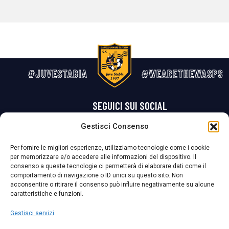
#JUVESTABIA
#WEARETHEWASPS
SEGUICI SUI SOCIAL
Gestisci Consenso
Privacy Policy
Cookie Policy
Termini e condizioni generali
Per fornire le migliori esperienze, utilizziamo tecnologie come i cookie
per memorizzare e/o accedere alle informazioni del dispositivo. Il
La Società ha nominato il Responsabile della Protezione dei Dati Personali (DPO), figura specializzata che vigila sulle modalità adottate dalla
consenso a queste tecnologie ci permetterà di elaborare dati come il
nostra Società per tutelare i Suoi dati personali.
comportamento di navigazione o ID unici su questo sito. Non
acconsentire o ritirare il consenso può influire negativamente su alcune
Per contattare il DPO può scrivere a
caratteristiche e funzioni.
dpo@ssjuvestabia.it
Gestisci servizi
Può contattare sempre