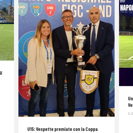
il
Un
Ve
6 
U15: Vespette premiate con la Coppa