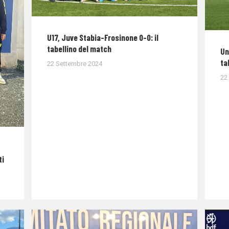
U17, Juve Stabia-Frosinone 0-0: il
tabellino del match
Un
ta
22 Settembre 2024
22
ti