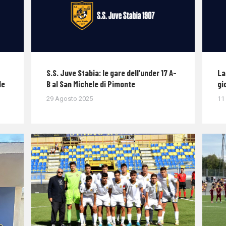
S.S. Juve Stabia: le gare dell’under 17 A-
La
le
B al San Michele di Pimonte
gi
29 Agosto 2025
11