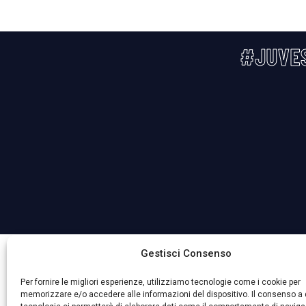
#JUVE
La Società ha nominato il Responsabile della Protezione 
Gestisci Consenso
Per fornire le migliori esperienze, utilizziamo tecnologie come i cookie per
memorizzare e/o accedere alle informazioni del dispositivo. Il consenso a