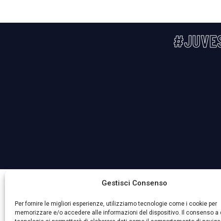
#JUVE
La Società ha nominato il Responsabile della Protezione 
Gestisci Consenso
Per fornire le migliori esperienze, utilizziamo tecnologie come i cookie per
memorizzare e/o accedere alle informazioni del dispositivo. Il consenso a