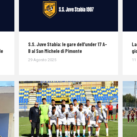
S.S. Juve Stabia: le gare dell’under 17 A-
La
le
B al San Michele di Pimonte
gi
29 Agosto 2025
11