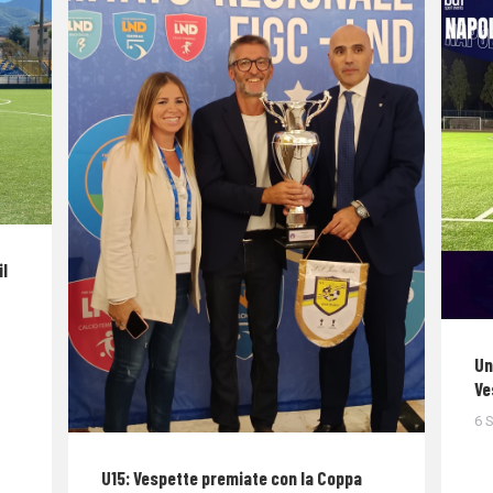
il
Un
Ve
6 
U15: Vespette premiate con la Coppa