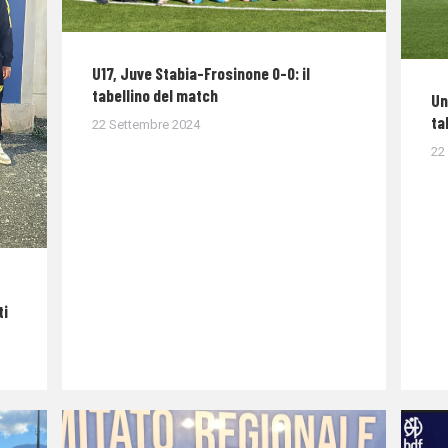
U17, Juve Stabia-Frosinone 0-0: il
tabellino del match
Un
ta
22 Settembre 2024
22
ti