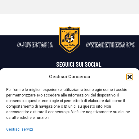
#JUVESTABIA
#WEARETHEWASPS
SEGUICI SUI SOCIAL
Gestisci Consenso
Privacy Policy
Cookie Policy
Termini e condizioni generali
Per fornire le migliori esperienze, utilizziamo tecnologie come i cookie
per memorizzare e/o accedere alle informazioni del dispositivo. Il
La Società ha nominato il Responsabile della Protezione dei Dati Personali (DPO), figura specializzata che vigila sulle modalità adottate dalla
consenso a queste tecnologie ci permetterà di elaborare dati come il
nostra Società per tutelare i Suoi dati personali.
comportamento di navigazione o ID unici su questo sito. Non
acconsentire o ritirare il consenso può influire negativamente su alcune
Per contattare il DPO può scrivere a
caratteristiche e funzioni.
dpo@ssjuvestabia.it
Gestisci servizi
Può contattare sempre