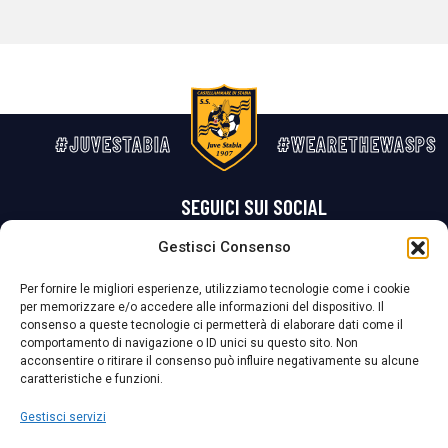
#JUVESTABIA
#WEARETHEWASPS
SEGUICI SUI SOCIAL
Gestisci Consenso
Privacy Policy
Cookie Policy
Termini e condizioni generali
Per fornire le migliori esperienze, utilizziamo tecnologie come i cookie
per memorizzare e/o accedere alle informazioni del dispositivo. Il
La Società ha nominato il Responsabile della Protezione dei Dati Personali (DPO), figura specializzata che vigila sulle modalità adottate dalla
consenso a queste tecnologie ci permetterà di elaborare dati come il
nostra Società per tutelare i Suoi dati personali.
comportamento di navigazione o ID unici su questo sito. Non
acconsentire o ritirare il consenso può influire negativamente su alcune
Per contattare il DPO può scrivere a
caratteristiche e funzioni.
dpo@ssjuvestabia.it
Gestisci servizi
Può contattare sempre