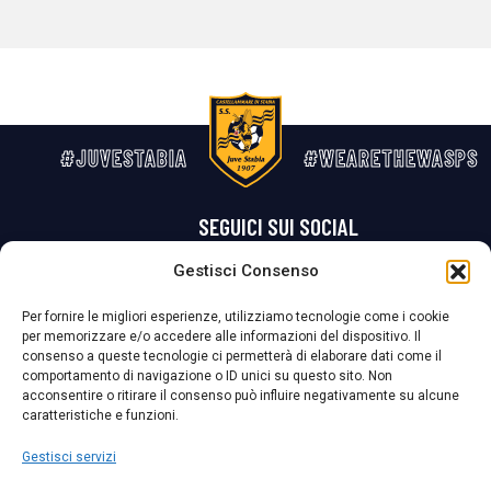
#JUVESTABIA
#WEARETHEWASPS
SEGUICI SUI SOCIAL
Gestisci Consenso
Privacy Policy
Cookie Policy
Termini e condizioni generali
Per fornire le migliori esperienze, utilizziamo tecnologie come i cookie
per memorizzare e/o accedere alle informazioni del dispositivo. Il
La Società ha nominato il Responsabile della Protezione dei Dati Personali (DPO), figura specializzata che vigila sulle modalità adottate dalla
consenso a queste tecnologie ci permetterà di elaborare dati come il
nostra Società per tutelare i Suoi dati personali.
comportamento di navigazione o ID unici su questo sito. Non
acconsentire o ritirare il consenso può influire negativamente su alcune
Per contattare il DPO può scrivere a
caratteristiche e funzioni.
dpo@ssjuvestabia.it
Gestisci servizi
Può contattare sempre