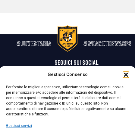
#JUVESTABIA
#WEARETHEWASPS
SEGUICI SUI SOCIAL
Gestisci Consenso
Privacy Policy
Cookie Policy
Termini e condizioni generali
Per fornire le migliori esperienze, utilizziamo tecnologie come i cookie
per memorizzare e/o accedere alle informazioni del dispositivo. Il
La Società ha nominato il Responsabile della Protezione dei Dati Personali (DPO), figura specializzata che vigila sulle modalità adottate dalla
consenso a queste tecnologie ci permetterà di elaborare dati come il
nostra Società per tutelare i Suoi dati personali.
comportamento di navigazione o ID unici su questo sito. Non
acconsentire o ritirare il consenso può influire negativamente su alcune
Per contattare il DPO può scrivere a
caratteristiche e funzioni.
dpo@ssjuvestabia.it
Gestisci servizi
Può contattare sempre