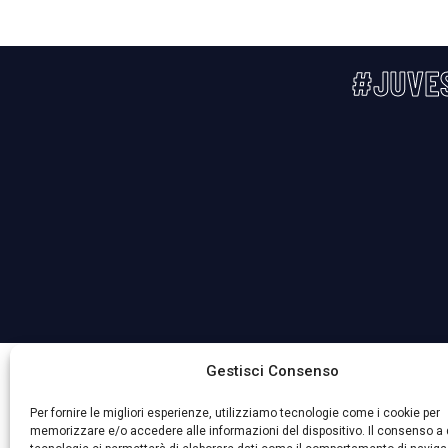
#JUVE
La Società ha nominato il Responsabile della Protezione 
Gestisci Consenso
Per fornire le migliori esperienze, utilizziamo tecnologie come i cookie per
memorizzare e/o accedere alle informazioni del dispositivo. Il consenso a