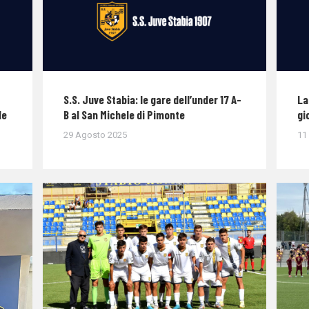
S.S. Juve Stabia: le gare dell’under 17 A-
La
le
B al San Michele di Pimonte
gi
29 Agosto 2025
11