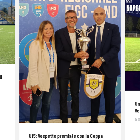
il
Un
Ve
6 
U15: Vespette premiate con la Coppa