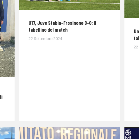
U17, Juve Stabia-Frosinone 0-0: il
tabellino del match
Un
ta
22 Settembre 2024
22
ti