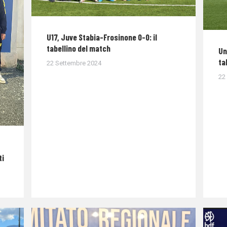
U17, Juve Stabia-Frosinone 0-0: il
tabellino del match
Un
ta
22 Settembre 2024
22
ti