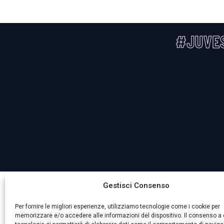
#JUVE
La Società ha nominato il Responsabile della Protezione 
Gestisci Consenso
Per fornire le migliori esperienze, utilizziamo tecnologie come i cookie per
memorizzare e/o accedere alle informazioni del dispositivo. Il consenso a