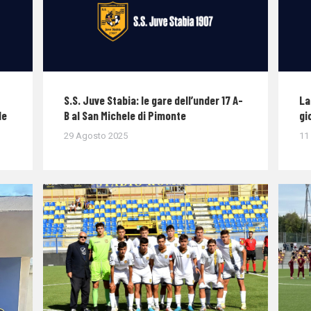
S.S. Juve Stabia: le gare dell’under 17 A-
La
le
B al San Michele di Pimonte
gi
29 Agosto 2025
11