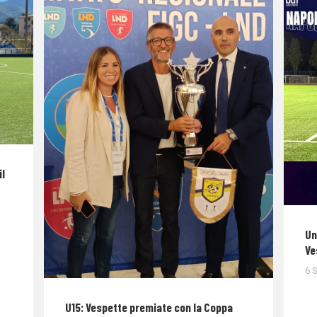
il
Un
Ve
6 
U15: Vespette premiate con la Coppa