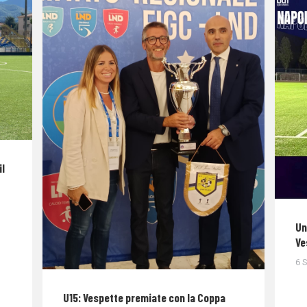
il
Un
Ve
6 
U15: Vespette premiate con la Coppa