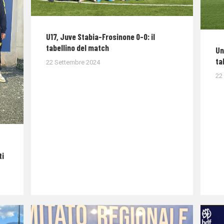
U17, Juve Stabia-Frosinone 0-0: il
tabellino del match
Un
ta
22 Settembre 2024
22
ti