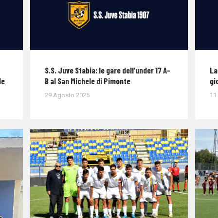
S.S. Juve Stabia: le gare dell’under 17 A-
La
le
B al San Michele di Pimonte
gi
29 Agosto 2025
11