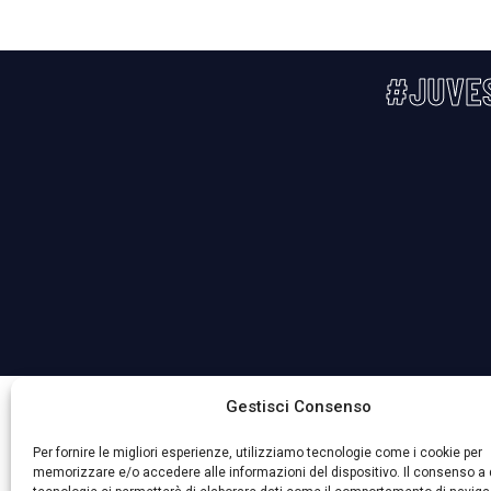
#JUVE
La Società ha nominato il Responsabile della Protezione 
Gestisci Consenso
Per fornire le migliori esperienze, utilizziamo tecnologie come i cookie per
memorizzare e/o accedere alle informazioni del dispositivo. Il consenso a