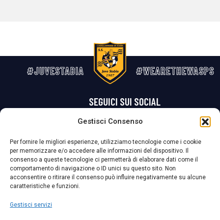
#JUVESTABIA
#WEARETHEWASPS
SEGUICI SUI SOCIAL
Gestisci Consenso
Privacy Policy
Cookie Policy
Termini e condizioni generali
Per fornire le migliori esperienze, utilizziamo tecnologie come i cookie
per memorizzare e/o accedere alle informazioni del dispositivo. Il
La Società ha nominato il Responsabile della Protezione dei Dati Personali (DPO), figura specializzata che vigila sulle modalità adottate dalla
consenso a queste tecnologie ci permetterà di elaborare dati come il
nostra Società per tutelare i Suoi dati personali.
comportamento di navigazione o ID unici su questo sito. Non
acconsentire o ritirare il consenso può influire negativamente su alcune
Per contattare il DPO può scrivere a
caratteristiche e funzioni.
dpo@ssjuvestabia.it
Gestisci servizi
Può contattare sempre