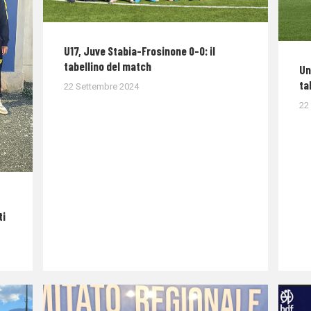
U17, Juve Stabia-Frosinone 0-0: il
tabellino del match
Un
ta
22 Settembre 2024
22
ti