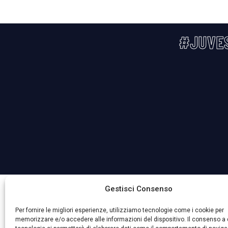
#JUVE
La Società ha nominato il Responsabile della Protezione 
Gestisci Consenso
Per fornire le migliori esperienze, utilizziamo tecnologie come i cookie per
memorizzare e/o accedere alle informazioni del dispositivo. Il consenso a