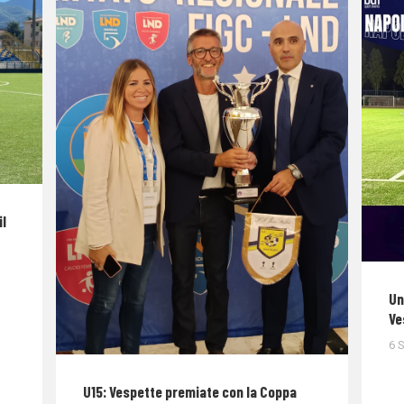
il
Un
Ve
6 
U15: Vespette premiate con la Coppa