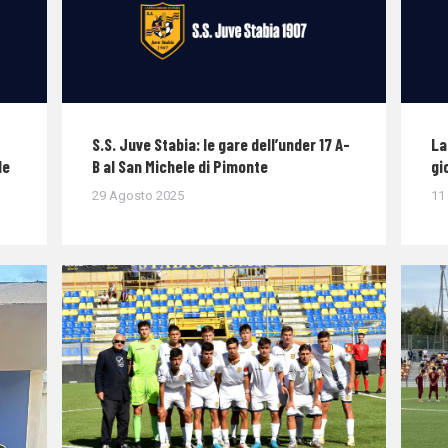
S.S. Juve Stabia: le gare dell’under 17 A-
La
le
B al San Michele di Pimonte
gi
29 Agosto 2025
11