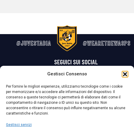
#JUVESTABIA
#WEARETHEWASPS
SEGUICI SUI SOCIAL
Gestisci Consenso
Privacy Policy
Cookie Policy
Termini e condizioni generali
Per fornire le migliori esperienze, utilizziamo tecnologie come i cookie
per memorizzare e/o accedere alle informazioni del dispositivo. Il
La Società ha nominato il Responsabile della Protezione dei Dati Personali (DPO), figura specializzata che vigila sulle modalità adottate dalla
consenso a queste tecnologie ci permetterà di elaborare dati come il
nostra Società per tutelare i Suoi dati personali.
comportamento di navigazione o ID unici su questo sito. Non
acconsentire o ritirare il consenso può influire negativamente su alcune
Per contattare il DPO può scrivere a
caratteristiche e funzioni.
dpo@ssjuvestabia.it
Gestisci servizi
Può contattare sempre