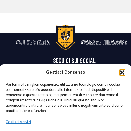
#JUVESTABIA
#WEARETHEWASPS
SEGUICI SUI SOCIAL
Gestisci Consenso
Privacy Policy
Cookie Policy
Termini e condizioni generali
Per fornire le migliori esperienze, utilizziamo tecnologie come i cookie
per memorizzare e/o accedere alle informazioni del dispositivo. Il
La Società ha nominato il Responsabile della Protezione dei Dati Personali (DPO), figura specializzata che vigila sulle modalità adottate dalla
consenso a queste tecnologie ci permetterà di elaborare dati come il
nostra Società per tutelare i Suoi dati personali.
comportamento di navigazione o ID unici su questo sito. Non
acconsentire o ritirare il consenso può influire negativamente su alcune
Per contattare il DPO può scrivere a
caratteristiche e funzioni.
dpo@ssjuvestabia.it
Gestisci servizi
Può contattare sempre