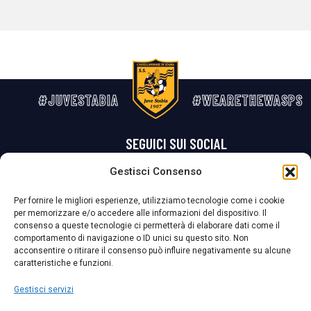
#JUVESTABIA
#WEARETHEWASPS
SEGUICI SUI SOCIAL
Gestisci Consenso
Privacy Policy
Cookie Policy
Termini e condizioni generali
Per fornire le migliori esperienze, utilizziamo tecnologie come i cookie
per memorizzare e/o accedere alle informazioni del dispositivo. Il
La Società ha nominato il Responsabile della Protezione dei Dati Personali (DPO), figura specializzata che vigila sulle modalità adottate dalla
consenso a queste tecnologie ci permetterà di elaborare dati come il
nostra Società per tutelare i Suoi dati personali.
comportamento di navigazione o ID unici su questo sito. Non
acconsentire o ritirare il consenso può influire negativamente su alcune
Per contattare il DPO può scrivere a
caratteristiche e funzioni.
dpo@ssjuvestabia.it
Gestisci servizi
Può contattare sempre