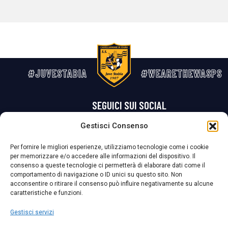
#JUVESTABIA
#WEARETHEWASPS
SEGUICI SUI SOCIAL
Gestisci Consenso
Privacy Policy
Cookie Policy
Termini e condizioni generali
Per fornire le migliori esperienze, utilizziamo tecnologie come i cookie
per memorizzare e/o accedere alle informazioni del dispositivo. Il
La Società ha nominato il Responsabile della Protezione dei Dati Personali (DPO), figura specializzata che vigila sulle modalità adottate dalla
consenso a queste tecnologie ci permetterà di elaborare dati come il
nostra Società per tutelare i Suoi dati personali.
comportamento di navigazione o ID unici su questo sito. Non
acconsentire o ritirare il consenso può influire negativamente su alcune
Per contattare il DPO può scrivere a
caratteristiche e funzioni.
dpo@ssjuvestabia.it
Gestisci servizi
Può contattare sempre