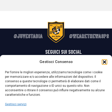
#JUVESTABIA
#WEARETHEWASPS
SEGUICI SUI SOCIAL
Gestisci Consenso
Privacy Policy
Cookie Policy
Termini e condizioni generali
Per fornire le migliori esperienze, utilizziamo tecnologie come i cookie
per memorizzare e/o accedere alle informazioni del dispositivo. Il
La Società ha nominato il Responsabile della Protezione dei Dati Personali (DPO), figura specializzata che vigila sulle modalità adottate dalla
consenso a queste tecnologie ci permetterà di elaborare dati come il
nostra Società per tutelare i Suoi dati personali.
comportamento di navigazione o ID unici su questo sito. Non
acconsentire o ritirare il consenso può influire negativamente su alcune
Per contattare il DPO può scrivere a
caratteristiche e funzioni.
dpo@ssjuvestabia.it
Gestisci servizi
Può contattare sempre