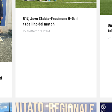
U17, Juve Stabia-Frosinone 0-0: il
tabellino del match
Un
ta
22 Settembre 2024
22
ti