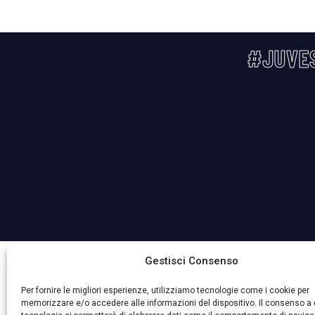
#JUVE
La Società ha nominato il Responsabile della Protezione 
Gestisci Consenso
Per fornire le migliori esperienze, utilizziamo tecnologie come i cookie per
memorizzare e/o accedere alle informazioni del dispositivo. Il consenso a