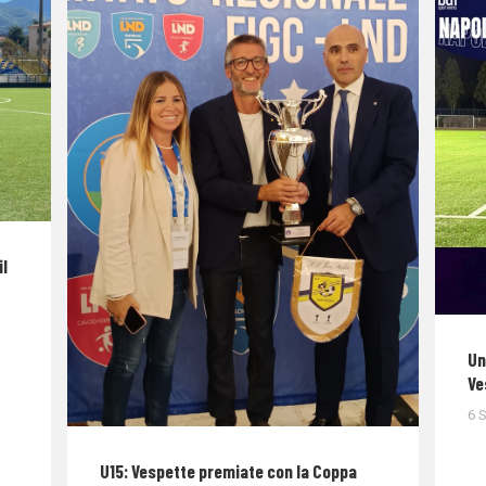
il
Un
Ve
6 
U15: Vespette premiate con la Coppa