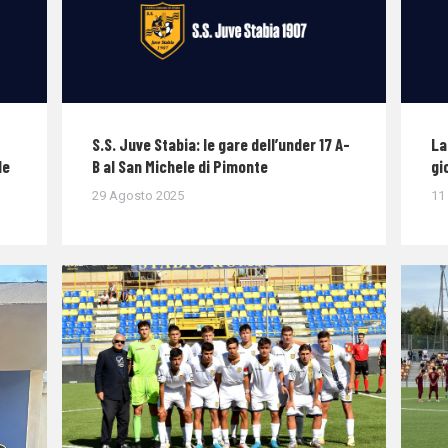
S.S. Juve Stabia: le gare dell’under 17 A-
La
le
B al San Michele di Pimonte
gi
29 Agosto 2025
11