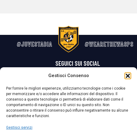
#JUVESTABIA
#WEARETHEWASPS
SEGUICI SUI SOCIAL
Gestisci Consenso
Privacy Policy
Cookie Policy
Termini e condizioni generali
Per fornire le migliori esperienze, utilizziamo tecnologie come i cookie
per memorizzare e/o accedere alle informazioni del dispositivo. Il
La Società ha nominato il Responsabile della Protezione dei Dati Personali (DPO), figura specializzata che vigila sulle modalità adottate dalla
consenso a queste tecnologie ci permetterà di elaborare dati come il
nostra Società per tutelare i Suoi dati personali.
comportamento di navigazione o ID unici su questo sito. Non
acconsentire o ritirare il consenso può influire negativamente su alcune
Per contattare il DPO può scrivere a
caratteristiche e funzioni.
dpo@ssjuvestabia.it
Gestisci servizi
Può contattare sempre