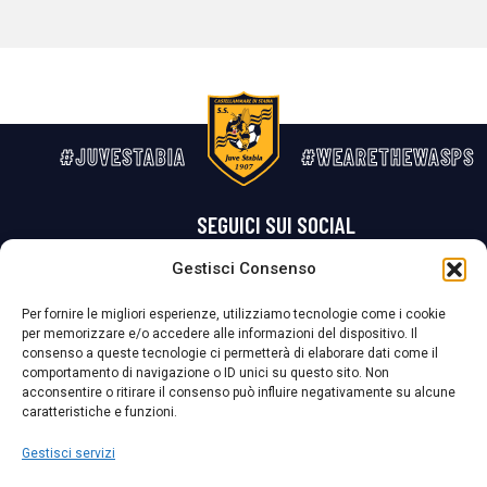
#JUVESTABIA
#WEARETHEWASPS
SEGUICI SUI SOCIAL
Gestisci Consenso
Privacy Policy
Cookie Policy
Termini e condizioni generali
Per fornire le migliori esperienze, utilizziamo tecnologie come i cookie
per memorizzare e/o accedere alle informazioni del dispositivo. Il
La Società ha nominato il Responsabile della Protezione dei Dati Personali (DPO), figura specializzata che vigila sulle modalità adottate dalla
consenso a queste tecnologie ci permetterà di elaborare dati come il
nostra Società per tutelare i Suoi dati personali.
comportamento di navigazione o ID unici su questo sito. Non
acconsentire o ritirare il consenso può influire negativamente su alcune
Per contattare il DPO può scrivere a
caratteristiche e funzioni.
dpo@ssjuvestabia.it
Gestisci servizi
Può contattare sempre