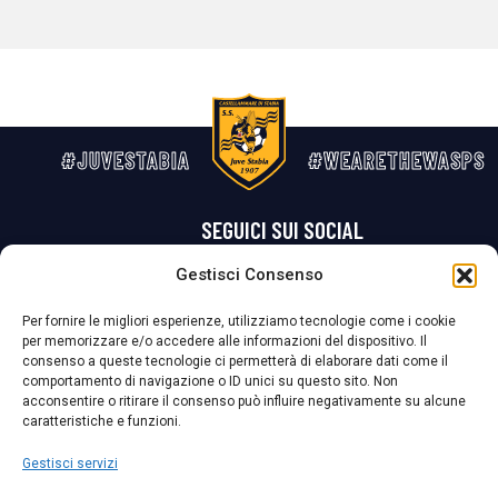
#JUVESTABIA
#WEARETHEWASPS
SEGUICI SUI SOCIAL
Gestisci Consenso
Privacy Policy
Cookie Policy
Termini e condizioni generali
Per fornire le migliori esperienze, utilizziamo tecnologie come i cookie
per memorizzare e/o accedere alle informazioni del dispositivo. Il
La Società ha nominato il Responsabile della Protezione dei Dati Personali (DPO), figura specializzata che vigila sulle modalità adottate dalla
consenso a queste tecnologie ci permetterà di elaborare dati come il
nostra Società per tutelare i Suoi dati personali.
comportamento di navigazione o ID unici su questo sito. Non
acconsentire o ritirare il consenso può influire negativamente su alcune
Per contattare il DPO può scrivere a
caratteristiche e funzioni.
dpo@ssjuvestabia.it
Gestisci servizi
Può contattare sempre