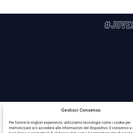
#JUVE
La Società ha nominato il Responsabile della Protezione 
Gestisci Consenso
Per fornire le migliori esperienze, utilizziamo tecnologie come i cookie per
memorizzare e/o accedere alle informazioni del dispositivo. Il consenso a