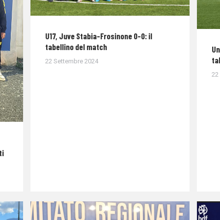
U17, Juve Stabia-Frosinone 0-0: il
tabellino del match
Un
ta
22 Settembre 2024
22
ti