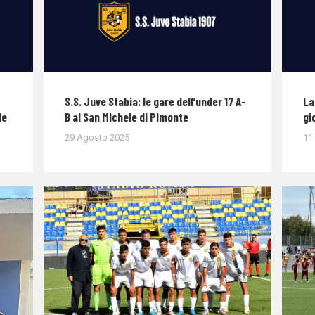
S.S. Juve Stabia: le gare dell’under 17 A-
La
le
B al San Michele di Pimonte
gi
29 Agosto 2025
11