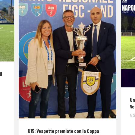
il
Un
Ve
6 
U15: Vespette premiate con la Coppa