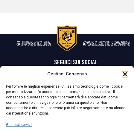
#JUVESTABIA
#WEARETHEWASPS
SEGUICI SUI SOCIAL
Gestisci Consenso
Privacy Policy
Cookie Policy
Termini e condizioni generali
Per fornire le migliori esperienze, utilizziamo tecnologie come i cookie
per memorizzare e/o accedere alle informazioni del dispositivo. Il
La Società ha nominato il Responsabile della Protezione dei Dati Personali (DPO), figura specializzata che vigila sulle modalità adottate dalla
consenso a queste tecnologie ci permetterà di elaborare dati come il
nostra Società per tutelare i Suoi dati personali.
comportamento di navigazione o ID unici su questo sito. Non
acconsentire o ritirare il consenso può influire negativamente su alcune
Per contattare il DPO può scrivere a
caratteristiche e funzioni.
dpo@ssjuvestabia.it
Gestisci servizi
Può contattare sempre