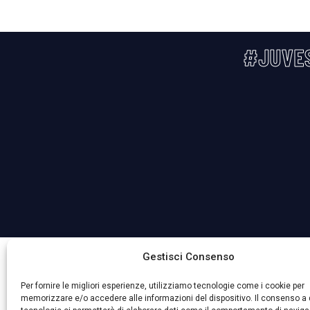
#JUVE
La Società ha nominato il Responsabile della Protezione 
Gestisci Consenso
Per fornire le migliori esperienze, utilizziamo tecnologie come i cookie per
memorizzare e/o accedere alle informazioni del dispositivo. Il consenso a