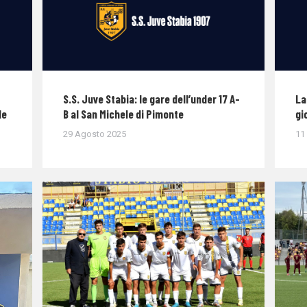
S.S. Juve Stabia: le gare dell’under 17 A-
La
le
B al San Michele di Pimonte
gi
29 Agosto 2025
11