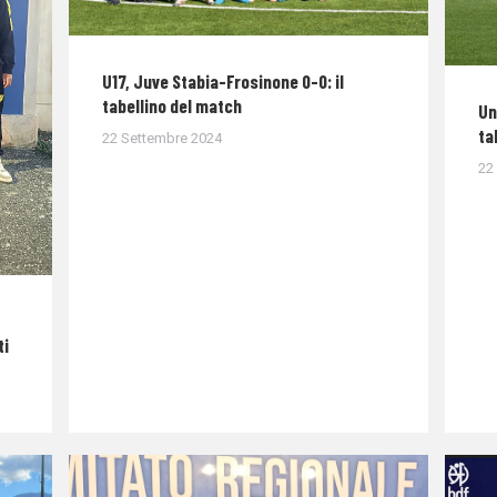
U17, Juve Stabia-Frosinone 0-0: il
tabellino del match
Un
ta
22 Settembre 2024
22
ti