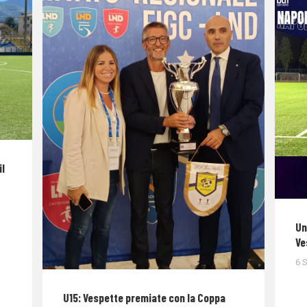
il
Un
Ve
6 
U15: Vespette premiate con la Coppa