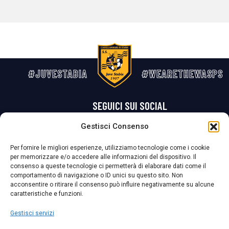
#JUVESTABIA
#WEARETHEWASPS
SEGUICI SUI SOCIAL
Gestisci Consenso
Privacy Policy
Cookie Policy
Termini e condizioni generali
Per fornire le migliori esperienze, utilizziamo tecnologie come i cookie
per memorizzare e/o accedere alle informazioni del dispositivo. Il
La Società ha nominato il Responsabile della Protezione dei Dati Personali (DPO), figura specializzata che vigila sulle modalità adottate dalla
consenso a queste tecnologie ci permetterà di elaborare dati come il
nostra Società per tutelare i Suoi dati personali.
comportamento di navigazione o ID unici su questo sito. Non
acconsentire o ritirare il consenso può influire negativamente su alcune
Per contattare il DPO può scrivere a
caratteristiche e funzioni.
dpo@ssjuvestabia.it
Gestisci servizi
Può contattare sempre