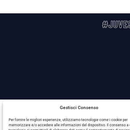
#JUVE
La Società ha nominato il Responsabile della Protezione 
Gestisci Consenso
Per fornire le migliori esperienze, utilizziamo tecnologie come i cookie per
memorizzare e/o accedere alle informazioni del dispositivo. Il consenso a