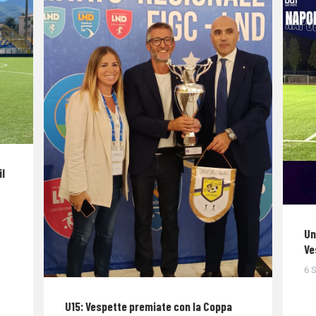
il
Un
Ve
6 
U15: Vespette premiate con la Coppa