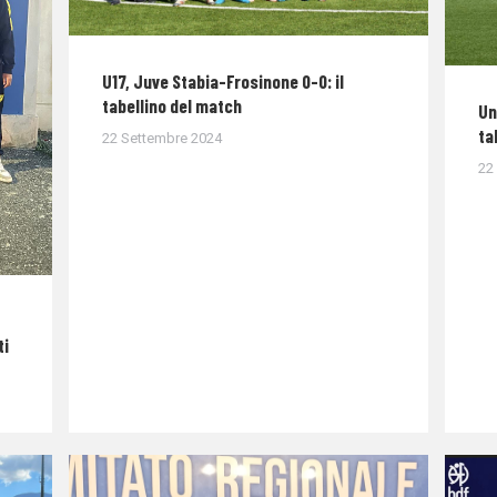
U17, Juve Stabia-Frosinone 0-0: il
tabellino del match
Un
ta
22 Settembre 2024
22
ti