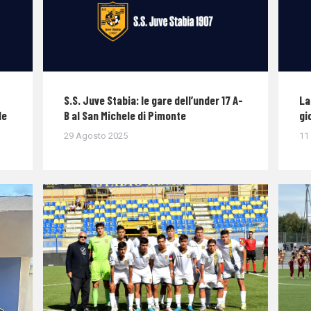
S.S. Juve Stabia: le gare dell’under 17 A-
La
le
B al San Michele di Pimonte
gi
29 Agosto 2025
11