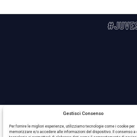
#JUVE
La Società ha nominato il Responsabile della Protezione 
Gestisci Consenso
Per fornire le migliori esperienze, utilizziamo tecnologie come i cookie per
memorizzare e/o accedere alle informazioni del dispositivo. Il consenso a