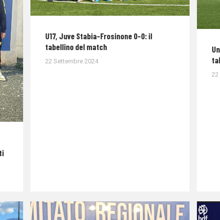
U17, Juve Stabia-Frosinone 0-0: il
tabellino del match
Un
ta
22 Settembre 2024
22
ti