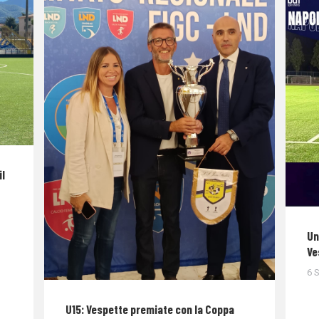
il
Un
Ve
6 
U15: Vespette premiate con la Coppa