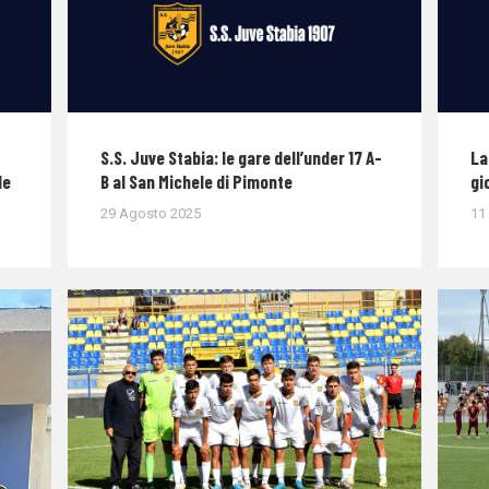
S.S. Juve Stabia: le gare dell’under 17 A-
La
le
B al San Michele di Pimonte
gi
29 Agosto 2025
11