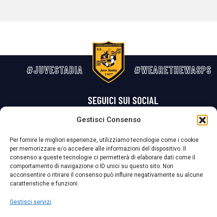
#JUVESTABIA
#WEARETHEWASPS
SEGUICI SUI SOCIAL
Gestisci Consenso
Privacy Policy
Cookie Policy
Termini e condizioni generali
Per fornire le migliori esperienze, utilizziamo tecnologie come i cookie
per memorizzare e/o accedere alle informazioni del dispositivo. Il
La Società ha nominato il Responsabile della Protezione dei Dati Personali (DPO), figura specializzata che vigila sulle modalità adottate dalla
consenso a queste tecnologie ci permetterà di elaborare dati come il
nostra Società per tutelare i Suoi dati personali.
comportamento di navigazione o ID unici su questo sito. Non
acconsentire o ritirare il consenso può influire negativamente su alcune
Per contattare il DPO può scrivere a
caratteristiche e funzioni.
dpo@ssjuvestabia.it
Gestisci servizi
Può contattare sempre