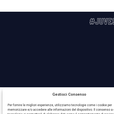
#JUVE
La Società ha nominato il Responsabile della Protezione 
Gestisci Consenso
Per fornire le migliori esperienze, utilizziamo tecnologie come i cookie per
memorizzare e/o accedere alle informazioni del dispositivo. Il consenso a