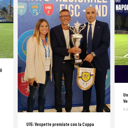
il
Un
Ve
6 
U15: Vespette premiate con la Coppa