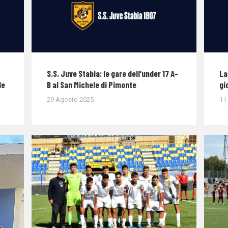
S.S. Juve Stabia: le gare dell’under 17 A-
La
le
B al San Michele di Pimonte
gi
29 Agosto 2025
11