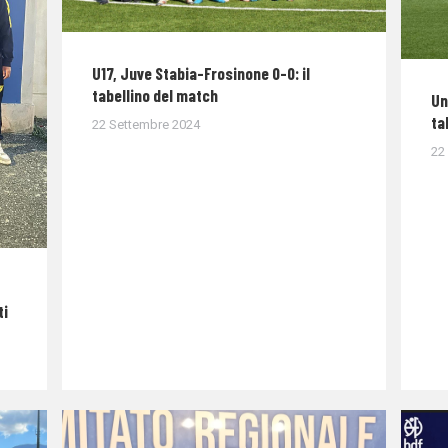
U17, Juve Stabia-Frosinone 0-0: il
tabellino del match
Un
ta
22 Settembre 2024
22
ti