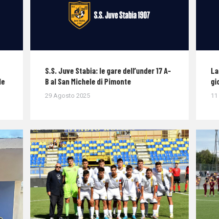
S.S. Juve Stabia: le gare dell’under 17 A-
La
le
B al San Michele di Pimonte
gi
29 Agosto 2025
11