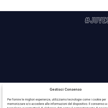
#JUVE
La Società ha nominato il Responsabile della Protezione 
Gestisci Consenso
Per fornire le migliori esperienze, utilizziamo tecnologie come i cookie per
memorizzare e/o accedere alle informazioni del dispositivo. Il consenso a