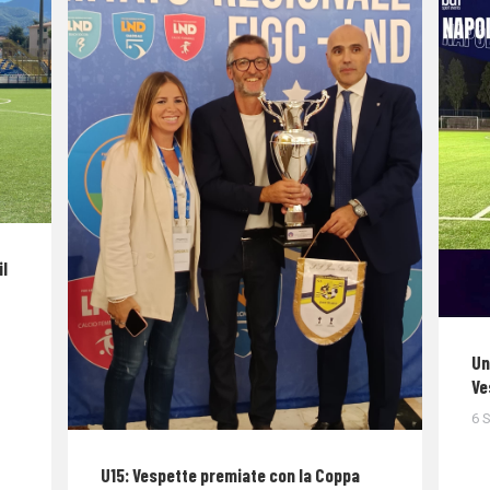
il
Un
Ve
6 
U15: Vespette premiate con la Coppa