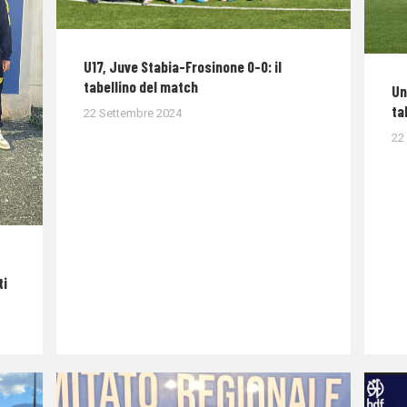
U17, Juve Stabia-Frosinone 0-0: il
tabellino del match
Un
ta
22 Settembre 2024
22
ti