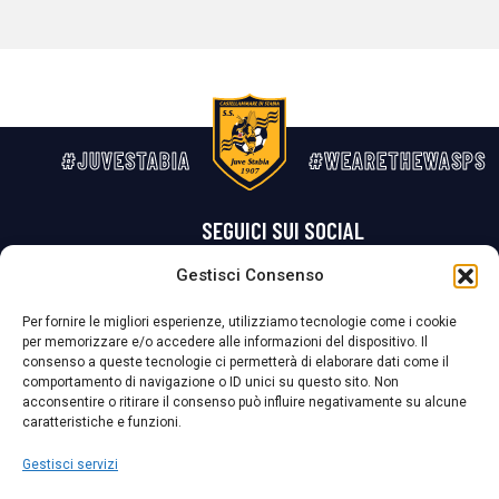
#JUVESTABIA
#WEARETHEWASPS
SEGUICI SUI SOCIAL
Gestisci Consenso
Privacy Policy
Cookie Policy
Termini e condizioni generali
Per fornire le migliori esperienze, utilizziamo tecnologie come i cookie
per memorizzare e/o accedere alle informazioni del dispositivo. Il
La Società ha nominato il Responsabile della Protezione dei Dati Personali (DPO), figura specializzata che vigila sulle modalità adottate dalla
consenso a queste tecnologie ci permetterà di elaborare dati come il
nostra Società per tutelare i Suoi dati personali.
comportamento di navigazione o ID unici su questo sito. Non
acconsentire o ritirare il consenso può influire negativamente su alcune
Per contattare il DPO può scrivere a
caratteristiche e funzioni.
dpo@ssjuvestabia.it
Gestisci servizi
Può contattare sempre