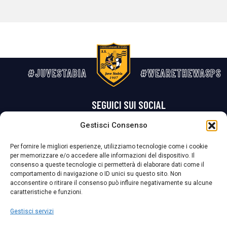
#JUVESTABIA
#WEARETHEWASPS
SEGUICI SUI SOCIAL
Gestisci Consenso
Privacy Policy
Cookie Policy
Termini e condizioni generali
Per fornire le migliori esperienze, utilizziamo tecnologie come i cookie
per memorizzare e/o accedere alle informazioni del dispositivo. Il
La Società ha nominato il Responsabile della Protezione dei Dati Personali (DPO), figura specializzata che vigila sulle modalità adottate dalla
consenso a queste tecnologie ci permetterà di elaborare dati come il
nostra Società per tutelare i Suoi dati personali.
comportamento di navigazione o ID unici su questo sito. Non
acconsentire o ritirare il consenso può influire negativamente su alcune
Per contattare il DPO può scrivere a
caratteristiche e funzioni.
dpo@ssjuvestabia.it
Gestisci servizi
Può contattare sempre