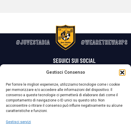
#JUVESTABIA
#WEARETHEWASPS
SEGUICI SUI SOCIAL
Gestisci Consenso
Privacy Policy
Cookie Policy
Termini e condizioni generali
Per fornire le migliori esperienze, utilizziamo tecnologie come i cookie
per memorizzare e/o accedere alle informazioni del dispositivo. Il
La Società ha nominato il Responsabile della Protezione dei Dati Personali (DPO), figura specializzata che vigila sulle modalità adottate dalla
consenso a queste tecnologie ci permetterà di elaborare dati come il
nostra Società per tutelare i Suoi dati personali.
comportamento di navigazione o ID unici su questo sito. Non
acconsentire o ritirare il consenso può influire negativamente su alcune
Per contattare il DPO può scrivere a
caratteristiche e funzioni.
dpo@ssjuvestabia.it
Gestisci servizi
Può contattare sempre