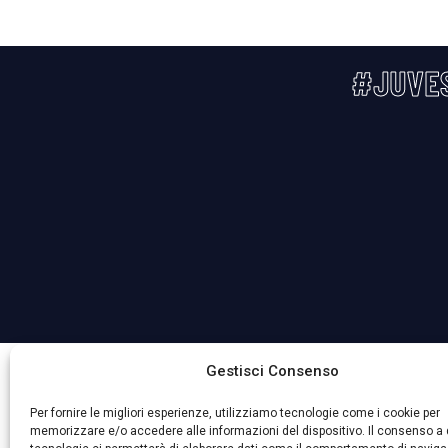
#JUVE
La Società ha nominato il Responsabile della Protezione 
Gestisci Consenso
Per fornire le migliori esperienze, utilizziamo tecnologie come i cookie per
memorizzare e/o accedere alle informazioni del dispositivo. Il consenso a