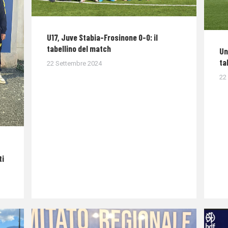
U17, Juve Stabia-Frosinone 0-0: il
tabellino del match
Un
ta
22 Settembre 2024
22
ti