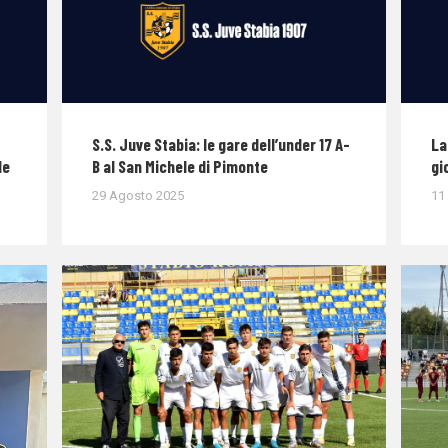
S.S. Juve Stabia: le gare dell’under 17 A-
La
le
B al San Michele di Pimonte
gi
29 Agosto 2025
11