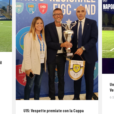
il
Un
Ve
6 
U15: Vespette premiate con la Coppa