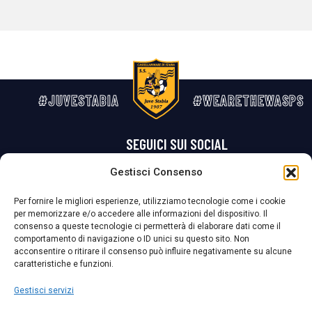
#JUVESTABIA
#WEARETHEWASPS
SEGUICI SUI SOCIAL
Gestisci Consenso
Privacy Policy
Cookie Policy
Termini e condizioni generali
Per fornire le migliori esperienze, utilizziamo tecnologie come i cookie
per memorizzare e/o accedere alle informazioni del dispositivo. Il
La Società ha nominato il Responsabile della Protezione dei Dati Personali (DPO), figura specializzata che vigila sulle modalità adottate dalla
consenso a queste tecnologie ci permetterà di elaborare dati come il
nostra Società per tutelare i Suoi dati personali.
comportamento di navigazione o ID unici su questo sito. Non
acconsentire o ritirare il consenso può influire negativamente su alcune
Per contattare il DPO può scrivere a
caratteristiche e funzioni.
dpo@ssjuvestabia.it
Gestisci servizi
Può contattare sempre