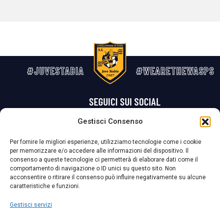
#JUVESTABIA
#WEARETHEWASPS
SEGUICI SUI SOCIAL
Gestisci Consenso
Privacy Policy
Cookie Policy
Termini e condizioni generali
Per fornire le migliori esperienze, utilizziamo tecnologie come i cookie
per memorizzare e/o accedere alle informazioni del dispositivo. Il
La Società ha nominato il Responsabile della Protezione dei Dati Personali (DPO), figura specializzata che vigila sulle modalità adottate dalla
consenso a queste tecnologie ci permetterà di elaborare dati come il
nostra Società per tutelare i Suoi dati personali.
comportamento di navigazione o ID unici su questo sito. Non
acconsentire o ritirare il consenso può influire negativamente su alcune
Per contattare il DPO può scrivere a
caratteristiche e funzioni.
dpo@ssjuvestabia.it
Gestisci servizi
Può contattare sempre