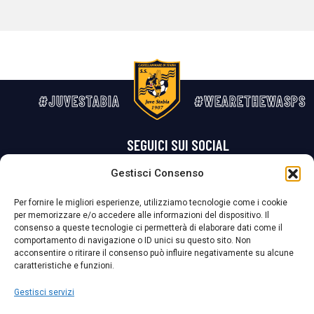
#JUVESTABIA
#WEARETHEWASPS
SEGUICI SUI SOCIAL
Gestisci Consenso
Privacy Policy
Cookie Policy
Termini e condizioni generali
Per fornire le migliori esperienze, utilizziamo tecnologie come i cookie
per memorizzare e/o accedere alle informazioni del dispositivo. Il
La Società ha nominato il Responsabile della Protezione dei Dati Personali (DPO), figura specializzata che vigila sulle modalità adottate dalla
consenso a queste tecnologie ci permetterà di elaborare dati come il
nostra Società per tutelare i Suoi dati personali.
comportamento di navigazione o ID unici su questo sito. Non
acconsentire o ritirare il consenso può influire negativamente su alcune
Per contattare il DPO può scrivere a
caratteristiche e funzioni.
dpo@ssjuvestabia.it
Gestisci servizi
Può contattare sempre