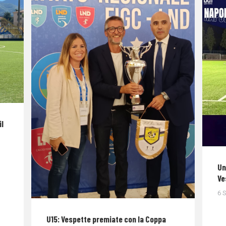
il
Un
Ve
6 
U15: Vespette premiate con la Coppa