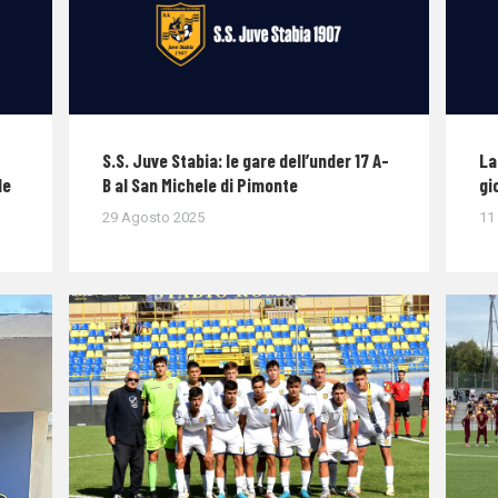
S.S. Juve Stabia: le gare dell’under 17 A-
La
le
B al San Michele di Pimonte
gi
29 Agosto 2025
11