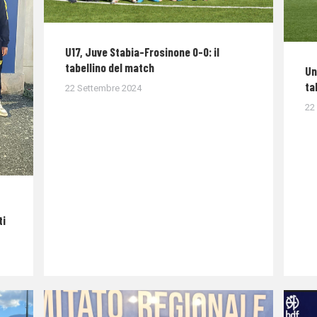
U17, Juve Stabia-Frosinone 0-0: il
tabellino del match
Un
ta
22 Settembre 2024
22
ti