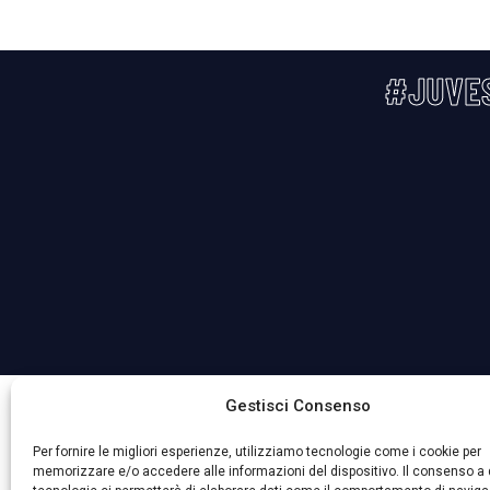
#JUVE
La Società ha nominato il Responsabile della Protezione 
Gestisci Consenso
Per fornire le migliori esperienze, utilizziamo tecnologie come i cookie per
memorizzare e/o accedere alle informazioni del dispositivo. Il consenso a