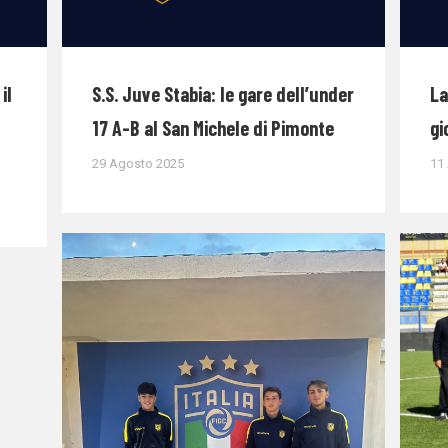
il
S.S. Juve Stabia: le gare dell’under
La
17 A-B al San Michele di Pimonte
gi
29 Agosto 2025
11