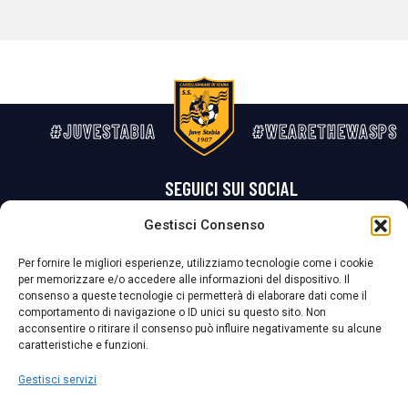
#JUVESTABIA
#WEARETHEWASPS
SEGUICI SUI SOCIAL
Gestisci Consenso
Privacy Policy
Cookie Policy
Termini e condizioni generali
Per fornire le migliori esperienze, utilizziamo tecnologie come i cookie
per memorizzare e/o accedere alle informazioni del dispositivo. Il
La Società ha nominato il Responsabile della Protezione dei Dati Personali (DPO), figura specializzata che vigila sulle modalità adottate dalla
consenso a queste tecnologie ci permetterà di elaborare dati come il
nostra Società per tutelare i Suoi dati personali.
comportamento di navigazione o ID unici su questo sito. Non
acconsentire o ritirare il consenso può influire negativamente su alcune
Per contattare il DPO può scrivere a
caratteristiche e funzioni.
dpo@ssjuvestabia.it
Gestisci servizi
Può contattare sempre