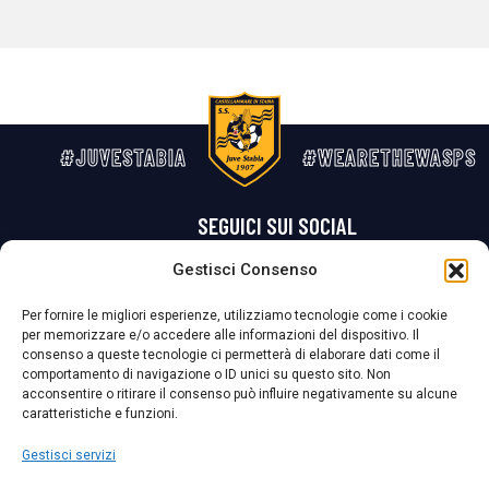
#JUVESTABIA
#WEARETHEWASPS
SEGUICI SUI SOCIAL
Gestisci Consenso
Privacy Policy
Cookie Policy
Termini e condizioni generali
Per fornire le migliori esperienze, utilizziamo tecnologie come i cookie
per memorizzare e/o accedere alle informazioni del dispositivo. Il
La Società ha nominato il Responsabile della Protezione dei Dati Personali (DPO), figura specializzata che vigila sulle modalità adottate dalla
consenso a queste tecnologie ci permetterà di elaborare dati come il
nostra Società per tutelare i Suoi dati personali.
comportamento di navigazione o ID unici su questo sito. Non
acconsentire o ritirare il consenso può influire negativamente su alcune
Per contattare il DPO può scrivere a
caratteristiche e funzioni.
dpo@ssjuvestabia.it
Gestisci servizi
Può contattare sempre