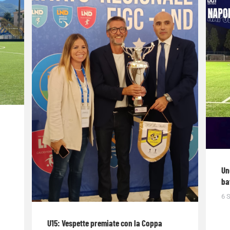
Un
ba
6 
U15: Vespette premiate con la Coppa