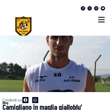
Condividi su:
Blog
Camigliano in maglia gialloblu’